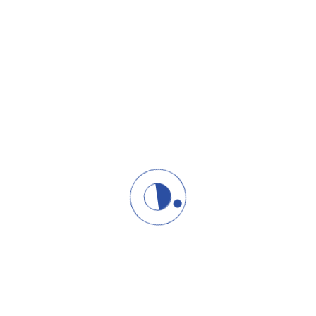
08/09/2025
ProFectum
KOMUNIKACIJA
Komunikacija tokom leta
Komunikacija tokom leta – kako da iz tišine izvučete
maksimum Svake godine, kada se približe jul i avgust, u
većini
06/08/2025
ProFectum