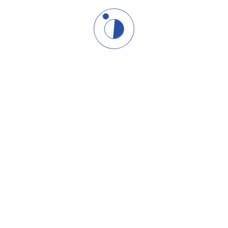
putokaz
kroz
vaš
kontekst.
Oni
koji
su
prošli
ovu
sesiju
kažu
da
su
dobili
više
nego
što
su
očekivali.
To
nije
zato
što
nudim
popust –
nego
zato
što
ne
prodajem
polovične
uvide.
Cena:
240€
Sadrži:
Zoom (
60
min) +
PDF (
3
segmenta) +
1
dodatni
kontakt
Ograničenje:
Nema
nastavaka
osim
ako
se
ne
otvori
prostor
za
saradnju
Možda
ćete
posle
razgovora
reći
da
ste
dobili
više
nego
što
ste
platili.
I
možda
ćete
biti
u
pravu.
Ali
to
nije
zato
što
nudim
popust.
To
je
zato
što
ne
nudim
osrednjost.