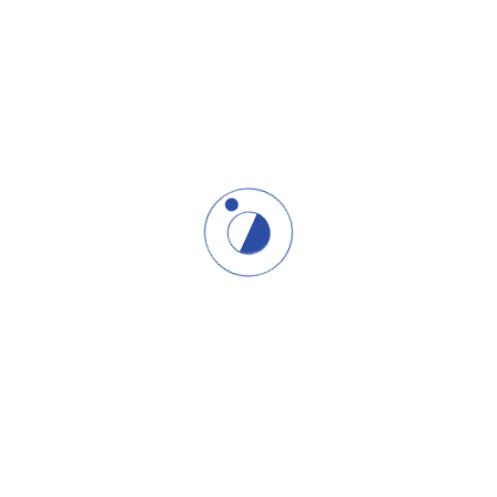
Mi razumemo da različite okolnosti zahtevaju različite oblike
ponašanja. Zato prilagođavamo naša rešenja i pristup svakom
klijentu ponaosob da bismo na najbolji način zadovoljili njegove