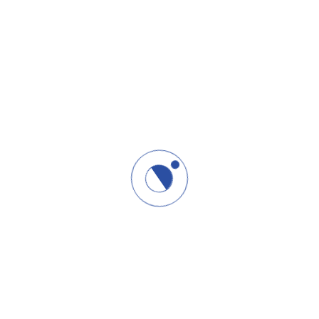
KONSULTANT
Ana Milivojević
Ana Milivojević Stručni konsultant i predavač za
integrisane poslovne komunikacije i web marketing
Sažetak > Ana Milivojević je iskusni konsultant
06/10/2024
ProFectum
KONSULTANT
Milorad M.Milivojević
Milorad M.Milivojević – Osnivač, vodeći konsultant i
predavač ProFectum-a Milorad M. Milivojević je
sertifikovani konsultant i predavač sa preko 25