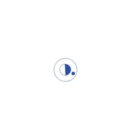
ERSTVO
menadžmenta
enta: Kako Zablude Koče
nadžmentu, kao i u
rofesijama, prisutne su
rečavaju
m
27/10/2024