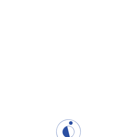
I to je ono što razlikuje
rukovodioca
od
vođe
,
konsultanta
od
posmatrača
,
čoveka u poslu
od
posla u čoveku.