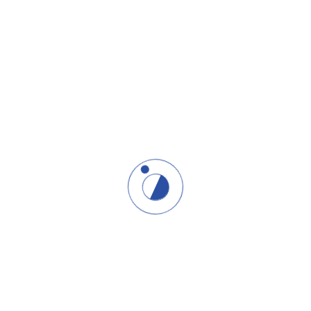
oji podstiču lojalnost. Fokus je na praktičnim
klijenata i osiguravaju ponovljene prodaje.
gućava menadžerima prodaje da optimizuju svoj rad
modula, upoznaćete se sa specifičnim AI alatima za
h zadataka i predviđanje ponašanja kupaca.
jne procese i omogućiti vam da se fokusirate na
uka „Menadžer prodaje A nivo“ nudi brojne
zvoju i unapređenju:
prati se interaktivnim zadacima i simulacijama
 Ovo omogućava polaznicima da naučeno odmah
bijaju pristup dodatnim resursima koji im pomažu
etka obuke.